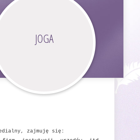
JOGA
edialny, zajmuję się: