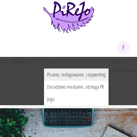
Start
O
Portfolio
Aktualności
Oferta
mnie
Cennik
Kontakt
Pisanie, redagowanie, copywriting
Doradztwo medialne, obsługa PR
Joga