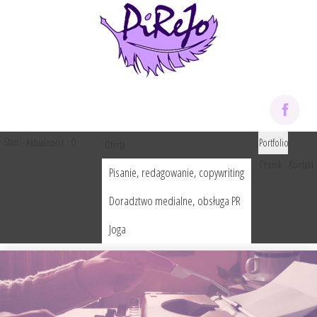
Start
O
Portfolio
Aktualności
Oferta
mnie
Cennik
Kontakt
Pisanie, redagowanie, copywriting
Doradztwo medialne, obsługa PR
Joga