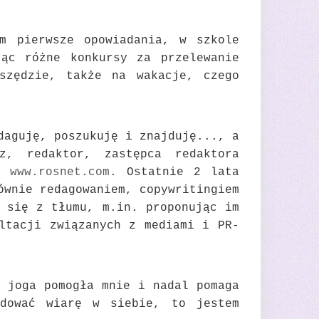
am pierwsze opowiadania, w szkole
jąc różne konkursy za przelewanie
szędzie, także na wakacje, czego
daguję, poszukuję i znajduję..., a
z, redaktor, zastępca redaktora
em
www.rosnet.com
. Ostatnie 2 lata
ównie redagowaniem, copywritingiem
 się z tłumu, m.in. proponując im
ltacji związanych z mediami i PR-
 joga pomogła mnie i nadal pomaga
dować wiarę w siebie, to jestem