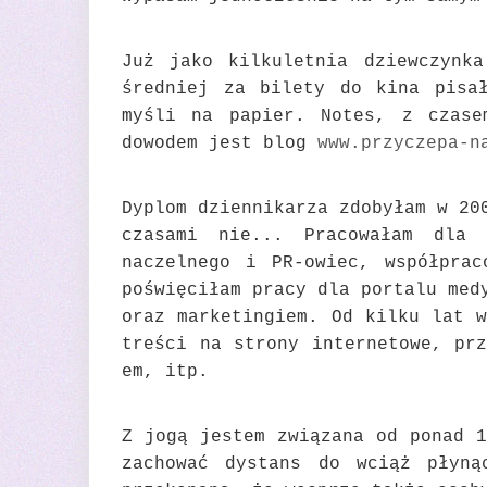
Już jako kilkuletnia dziewczynka
średniej za bilety do kina pisał
myśli na papier. Notes, z czase
dowodem jest blog
www.przyczepa-n
Dyplom dziennikarza zdobyłam w 20
czasami nie... Pracowałam dla 
naczelnego i PR-owiec, współpra
poświęciłam pracy dla portalu med
oraz marketingiem. Od kilku lat w
treści na strony internetowe, prz
em, itp.
Z jogą jestem związana od ponad 1
zachować dystans do wciąż płyn