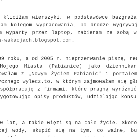
 kliciłam wierszyki, w podstawówce bazgrał
am kolegom wypracowania, po drodze wygrywa
m wyparty przez laptop, zabieram ze sobą w
a-wakacjach.blogspot.com
.
09 roku, a od 2005 r. nieprzerwanie piszę, re
Mojego Miasta (Pabianice) jako dziennikar
cowałam z „Nowym Życiem Pabianic" i portal
ycznego wylecz.to, w którym zajmowałam się gł
spółpracuję z firmami, które pragną wyróżnić
ygotowując opisy produktów, udzielając konsu
0 lat, a takie więzi są na całe życie. Skoro
ącej wody, skupić się na tym, co ważne, bu